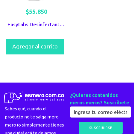
$
55.850
Easytabs Desinfectante Orgánico Berhlan
Agregar al carrito
¿Quieres contenidos
meros meros? Suscríbete
Sabes qué, cuando el
producto no te salga mero
mero (o simplemente tienes
una duda) acá te dejamos