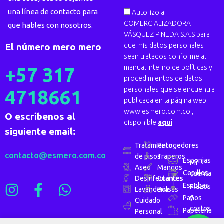
una línea de contacto para
Autorizo a
COMERCIALIZADORA
que hables con nosotros.
VÁSQUEZ PINEDA S.A.S para
que mis datos personales
El número mero mero
sean tratados conforme al
manual interno de políticas y
+57 317
procedimientos de datos
personales que se encuentra
4718661
publicada en la página web
www.esmero.com.co ,
O escríbenos al
disponible
aquí
.
siguiente email:
Tratamiento
Recogedores
contacto@esmero.com.co
de pisos
Traperos
Esponjas
Mi
Aseo
Mangos
Cepillos
cuenta
Desinfectantes
Guantes
Escobas
Plazos
Lavanderia
Bolsas
y
Paños
Cuidado
costos
Papelería
Personal
de