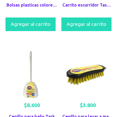
Bolsas plasticas colores Task Pro Verde x 10 UND 70X90
Carrito escurridor Task 36 LTS
Agregar al carrito
Agregar al carrito
$
8.600
$
3.800
Cepillo para baño Task
Cepillo para lavar a mano Task Amarillo