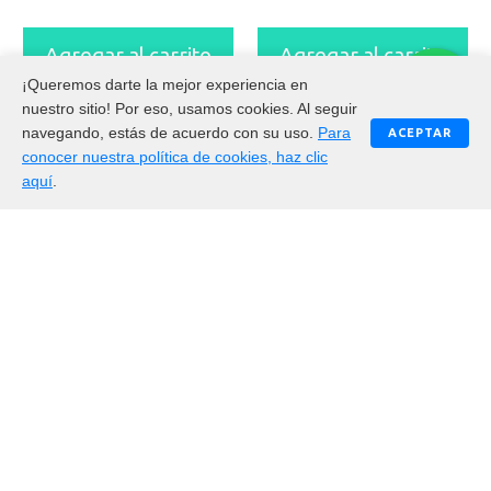
Agregar al carrito
Agregar al carrito
¡Queremos darte la mejor experiencia en
nuestro sitio! Por eso, usamos cookies. Al seguir
navegando, estás de acuerdo con su uso.
Para
ACEPTAR
conocer nuestra política de cookies, haz clic
aquí
.
$
14.950
$
10.800
Cepillo para piso con banda Task Verde
Chupa sanitario Task