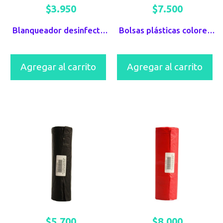
$
3.950
$
7.500
Blanqueador desinfectante Berhlan
Bolsas plásticas colores Task Pro Blancas x 10 UND
Agregar al carrito
Agregar al carrito
$
5.700
$
8.000