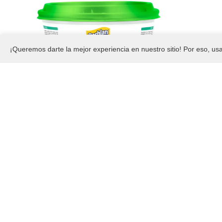
¡Queremos darte la mejor experiencia en nuestro sitio! Por eso, u
$
6.400
Crema Lavaplatos La Machita Berhlan Neutro
Deso
Agregar al carrito
A