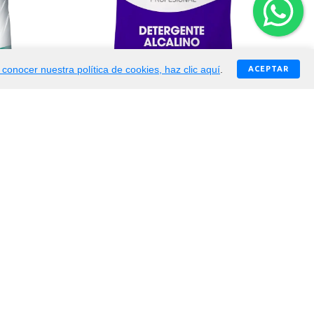
 conocer nuestra política de cookies, haz clic aquí
.
ACEPTAR
$
67.050
Detergente desengrasante en polvo PQP
Detergente en polvo alcalino PQP x 10kg
to
Agregar al carrito