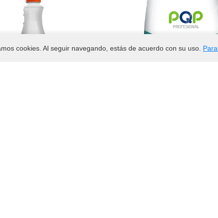
samos cookies. Al seguir navegando, estás de acuerdo con su uso.
Para
$
11.450
$
9.000
x desincrustante PQP
gregar al carrito
Agregar al carri