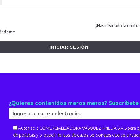
¿Has olvidado la contr
érdame
¿Quieres contenidos meros meros? Suscríbete
Autorizo a COMERCIALIZADORA VÁSQUEZ PINEDA S.A.S para que
de políticas y procedimientos de datos personales que se encue