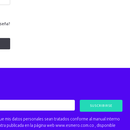
aseña?
 mis datos personales sean tratados conforme al manual interno
ntra publicada en la página web www.esmero.com.co , disponible