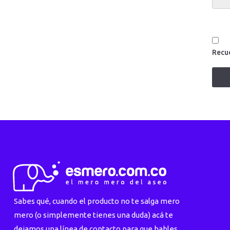
Recu
Sabes qué, cuando el producto no te salga mero
mero (o simplemente tienes una duda) acá te
dejamos una línea de contacto para que hables