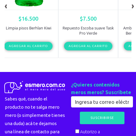
‹
›
$
16.500
$
7.500
Limpia pisos Berhlan Kiwi
Repuesto Escoba suave Task
Ambien
Pro Verde
Berhl
AGREGAR AL CARRITO
AGREGAR AL CARRITO
AGR
¿Quieres contenidos
meros meros? Suscríbete
Sabes qué, cuando el
producto no te salga mero
mero (o simplemente tienes
una duda) acá te dejamos
una línea de contacto para
Autorizo a