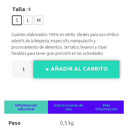
Talla
: S
S
L
M
Guantes elaborados 100% en nitrilo. Ideales para uso m?dico
adem?s de la limpieza, inspecci?n, manipulaci?n y
procesamiento de alimentos. Sin talco, livianos y s?per
flexibles para tener gran precisi?n en las actividades.
AÑADIR AL CARRITO
Información
Instrucciones de
Más
adicional
uso
Información
Peso
0,5 kg