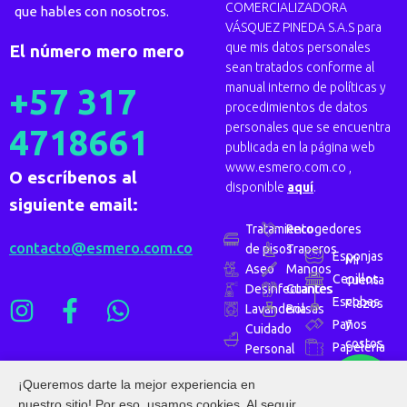
COMERCIALIZADORA
que hables con nosotros.
VÁSQUEZ PINEDA S.A.S para
que mis datos personales
El número mero mero
sean tratados conforme al
manual interno de políticas y
+57 317
procedimientos de datos
personales que se encuentra
4718661
publicada en la página web
www.esmero.com.co ,
O escríbenos al
disponible
aquí
.
siguiente email:
Tratamiento
Recogedores
contacto@esmero.com.co
de pisos
Traperos
Esponjas
Mi
Aseo
Mangos
Cepillos
cuenta
Desinfectantes
Guantes
Escobas
Plazos
Lavanderia
Bolsas
y
Paños
Cuidado
costos
Papelería
Personal
de
envío
¡Queremos darte la mejor experiencia en
nuestro sitio! Por eso, usamos cookies. Al seguir