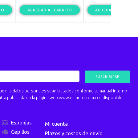
TO
AGREGAR AL CARRITO
AGREGAR AL CARRIT
 mis datos personales sean tratados conforme al manual interno
ntra publicada en la página web www.esmero.com.co , disponible
Esponjas
Mi cuenta
Cepillos
Plazos y costos de envío