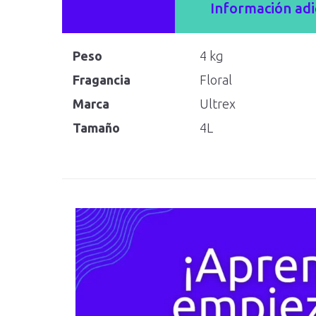
Información adi
Peso
4 kg
Fragancia
Floral
Marca
Ultrex
Tamaño
4L