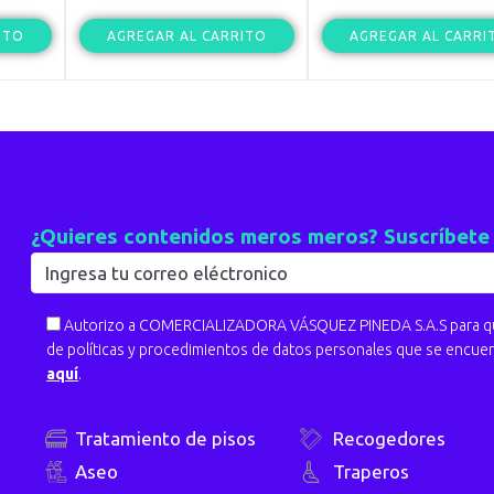
ITO
AGREGAR AL CARRITO
AGREGAR AL CARRI
¿Quieres contenidos meros meros? Suscríbete
Autorizo a COMERCIALIZADORA VÁSQUEZ PINEDA S.A.S para que
de políticas y procedimientos de datos personales que se encue
aquí
.
Tratamiento de pisos
Recogedores
Aseo
Traperos