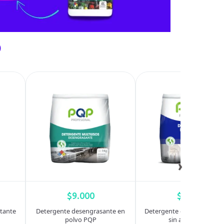
o
›
$
9.000
$
6.650
tante
Detergente desengrasante en
Detergente en polvo multi
polvo PQP
sin aroma PQP