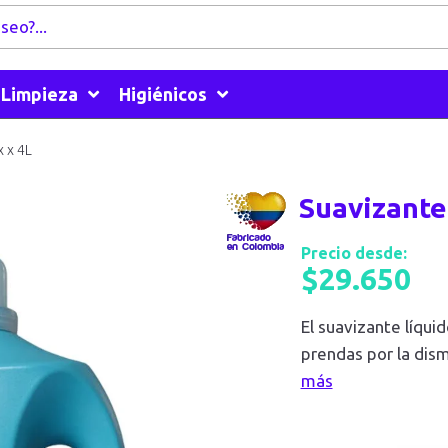
Limpieza
Higiénicos
x x 4L
Suavizante
Precio desde:
$
29.650
El suavizante líquid
prendas por la dismi
más