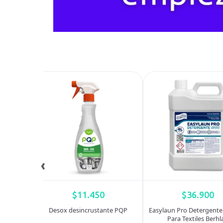
‹
$
11.450
$
36.900
calino PQP
Desox desincrustante PQP
Easylaun Pro Detergente
Para Textiles Berhl