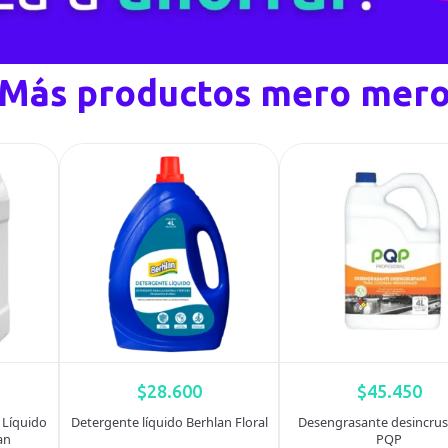
Más productos mero mer
$
28.600
$
45.450
 Líquido
Detergente líquido Berhlan Floral
Desengrasante desincrus
an
PQP