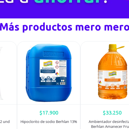
Más productos mero mer
$
17.900
$
33.250
 2 und
Hipoclorito de sodio Berhlan 13%
Ambientador desinfect
Berhlan Amanecer Fru