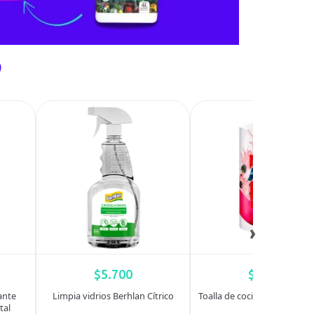
o
›
$
5.700
$
8.650
ante
Limpia vidrios Berhlan Cítrico
Toalla de cocina Nube x 15
tal