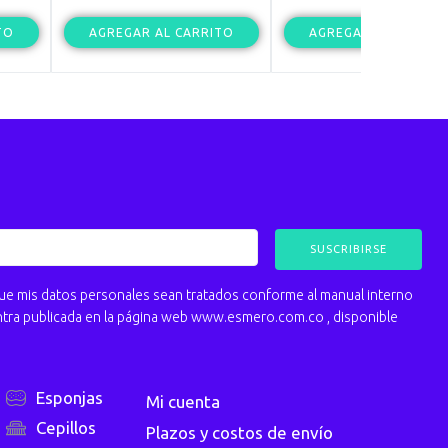
TO
AGREGAR AL CARRITO
AGREGAR AL CARRIT
 mis datos personales sean tratados conforme al manual interno
ntra publicada en la página web www.esmero.com.co , disponible
Esponjas
Mi cuenta
Cepillos
Plazos y costos de envío