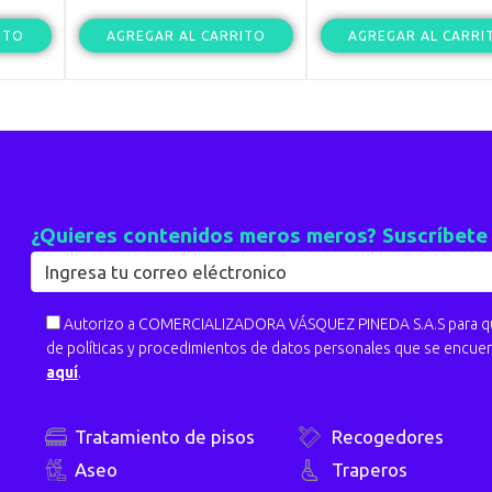
ITO
AGREGAR AL CARRITO
AGREGAR AL CARRI
¿Quieres contenidos meros meros? Suscríbete
Autorizo a COMERCIALIZADORA VÁSQUEZ PINEDA S.A.S para que
de políticas y procedimientos de datos personales que se encue
aquí
.
Tratamiento de pisos
Recogedores
Aseo
Traperos