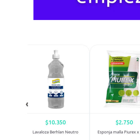
‹
$
10.350
$
2.750
 x 24cm
Lavaloza Berhlan Neutro
Esponja malla Piurex x
ds