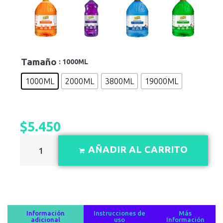
Tamaño
: 1000ML
1000ML
2000ML
3800ML
19000ML
$
5.450
AÑADIR AL CARRITO
Información
Instrucciones de
Más
adicional
uso
Información