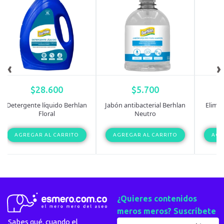
‹
›
$
28.600
$
5.700
Detergente líquido Berhlan
Jabón antibacterial Berhlan
Elimin
Floral
Neutro
AGREGAR AL CARRITO
AGREGAR AL CARRITO
AGR
¿Quieres contenidos
meros meros? Suscríbete
Sabes qué, cuando el