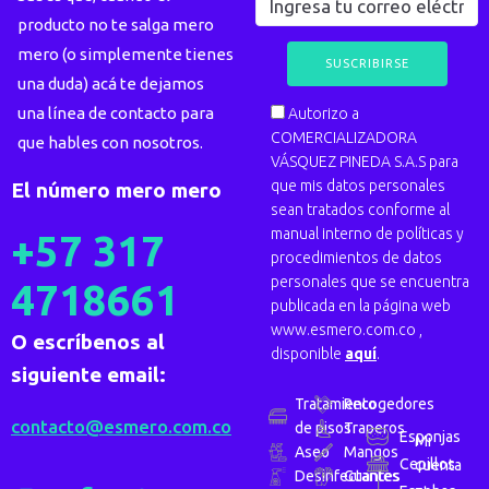
producto no te salga mero
mero (o simplemente tienes
una duda) acá te dejamos
una línea de contacto para
Autorizo a
COMERCIALIZADORA
que hables con nosotros.
VÁSQUEZ PINEDA S.A.S para
que mis datos personales
El número mero mero
sean tratados conforme al
manual interno de políticas y
+57 317
procedimientos de datos
personales que se encuentra
4718661
publicada en la página web
www.esmero.com.co ,
O escríbenos al
disponible
aquí
.
siguiente email:
Tratamiento
Recogedores
contacto@esmero.com.co
de pisos
Traperos
Esponjas
Mi
Aseo
Mangos
Cepillos
cuenta
Desinfectantes
Guantes