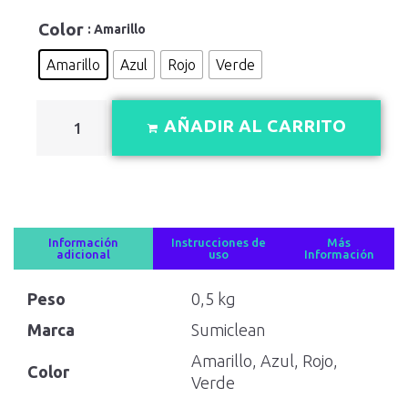
Color
: Amarillo
Amarillo
Azul
Rojo
Verde
AÑADIR AL CARRITO
Información
Instrucciones de
Más
adicional
uso
Información
Peso
0,5 kg
Marca
Sumiclean
Amarillo, Azul, Rojo,
Color
Verde