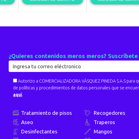
¿Quieres contenidos meros meros? Suscríbete
Autorizo a COMERCIALIZADORA VÁSQUEZ PINEDA S.A.S para que
de políticas y procedimientos de datos personales que se encue
aquí
.
Tratamiento de pisos
Recogedores
Aseo
Traperos
Desinfectantes
Mangos