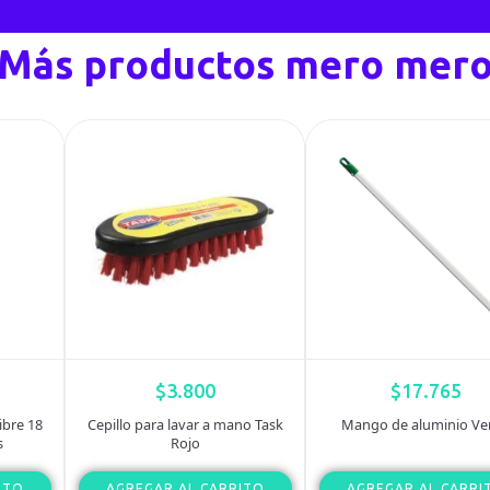
Más productos mero mer
$
3.800
$
17.765
ibre 18
Cepillo para lavar a mano Task
Mango de aluminio Ve
s
Rojo
ITO
AGREGAR AL CARRITO
AGREGAR AL CARRI