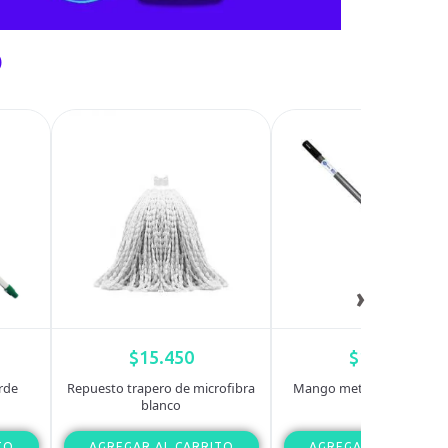
o
›
$
15.450
$
10.600
rde
Repuesto trapero de microfibra
Mango metalico Task Pro 
blanco
TO
AGREGAR AL CARRITO
AGREGAR AL CARRIT