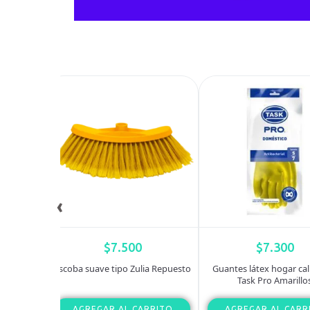
‹
$
7.500
$
7.300
 Task Pro
Escoba suave tipo Zulia Repuesto
Guantes látex hogar cal
Task Pro Amarillo
RITO
AGREGAR AL CARRITO
AGREGAR AL CARR