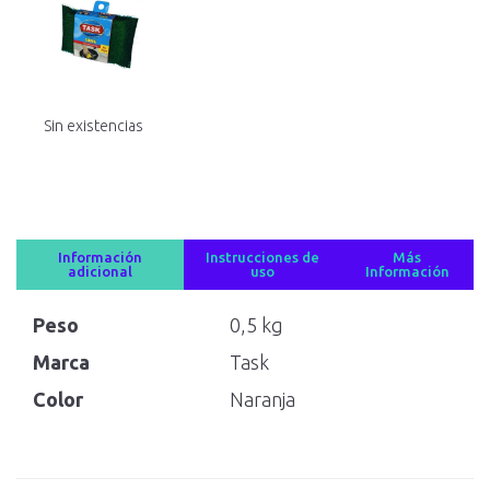
Sin existencias
Información
Instrucciones de
Más
adicional
uso
Información
Peso
0,5 kg
Marca
Task
Color
Naranja