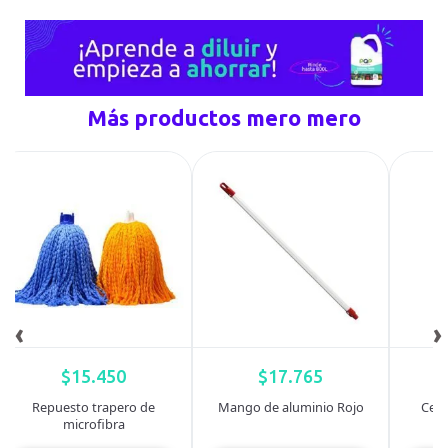
Más productos mero mero
‹
›
$
15.450
$
17.765
Repuesto trapero de
Mango de aluminio Rojo
Cepi
microfibra