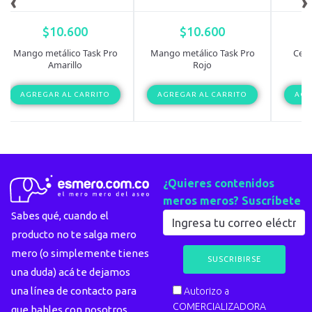
‹
›
$
10.600
$
10.600
Mango metálico Task Pro
Mango metálico Task Pro
Cepi
Amarillo
Rojo
AGREGAR AL CARRITO
AGREGAR AL CARRITO
AGR
¿Quieres contenidos
meros meros? Suscríbete
Sabes qué, cuando el
producto no te salga mero
mero (o simplemente tienes
una duda) acá te dejamos
una línea de contacto para
Autorizo a
COMERCIALIZADORA
que hables con nosotros.