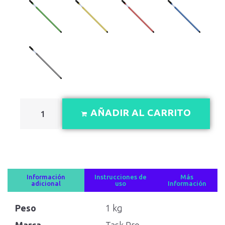
AÑADIR AL CARRITO
Información
Instrucciones de
Más
adicional
uso
Información
Peso
1 kg
Marca
Task Pro