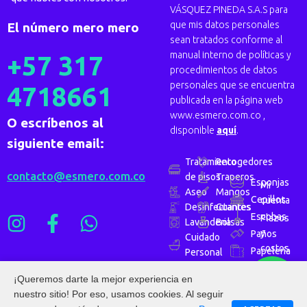
VÁSQUEZ PINEDA S.A.S para
que mis datos personales
El número mero mero
sean tratados conforme al
manual interno de políticas y
+57 317
procedimientos de datos
personales que se encuentra
4718661
publicada en la página web
www.esmero.com.co ,
O escríbenos al
disponible
aquí
.
siguiente email:
Tratamiento
Recogedores
contacto@esmero.com.co
de pisos
Traperos
Esponjas
Mi
Aseo
Mangos
Cepillos
cuenta
Desinfectantes
Guantes
Escobas
Plazos
Lavanderia
Bolsas
y
Paños
Cuidado
costos
Papelería
Personal
de
envío
¡Queremos darte la mejor experiencia en
nuestro sitio! Por eso, usamos cookies. Al seguir
Términos y