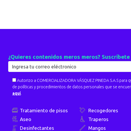
¿Quieres contenidos meros meros? Suscríbete
Autorizo a COMERCIALIZADORA VÁSQUEZ PINEDA S.A.S para que
de políticas y procedimientos de datos personales que se encue
aquí
.
Tratamiento de pisos
Recogedores
Aseo
Traperos
Desinfectantes
Mangos