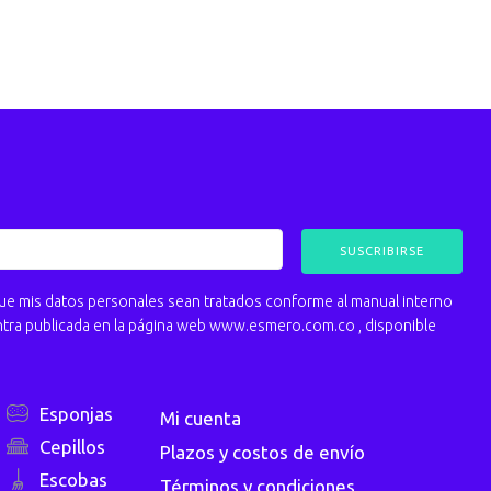
 mis datos personales sean tratados conforme al manual interno
ntra publicada en la página web www.esmero.com.co , disponible
Esponjas
Mi cuenta
Cepillos
Plazos y costos de envío
Escobas
Términos y condiciones