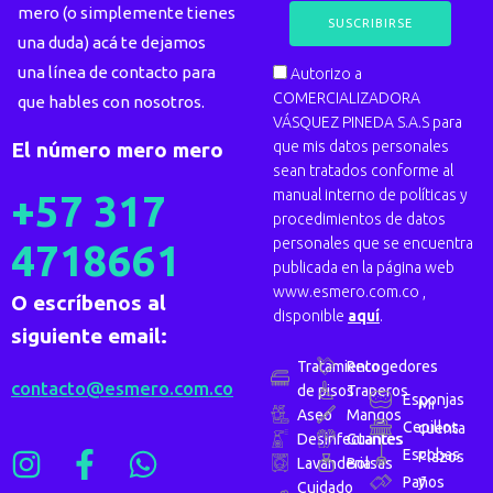
mero (o simplemente tienes
una duda) acá te dejamos
una línea de contacto para
Autorizo a
COMERCIALIZADORA
que hables con nosotros.
VÁSQUEZ PINEDA S.A.S para
que mis datos personales
El número mero mero
sean tratados conforme al
manual interno de políticas y
+57 317
procedimientos de datos
personales que se encuentra
4718661
publicada en la página web
www.esmero.com.co ,
O escríbenos al
disponible
aquí
.
siguiente email:
Tratamiento
Recogedores
contacto@esmero.com.co
de pisos
Traperos
Esponjas
Mi
Aseo
Mangos
Cepillos
cuenta
Desinfectantes
Guantes
Escobas
Plazos
Lavanderia
Bolsas
y
Paños
Cuidado