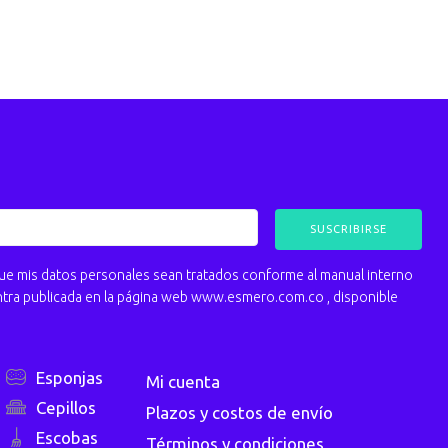
 mis datos personales sean tratados conforme al manual interno
ntra publicada en la página web www.esmero.com.co , disponible
Esponjas
Mi cuenta
Cepillos
Plazos y costos de envío
Escobas
Términos y condiciones