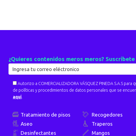
¿Quieres contenidos meros meros? Suscríbete
Autorizo a COMERCIALIZADORA VÁSQUEZ PINEDA S.A.S para que
de políticas y procedimientos de datos personales que se encue
aquí
.
Tratamiento de pisos
Recogedores
Aseo
Traperos
Desinfectantes
Mangos