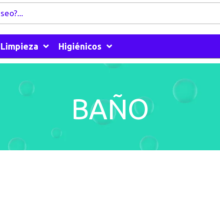
Limpieza
Higiénicos
BAÑO