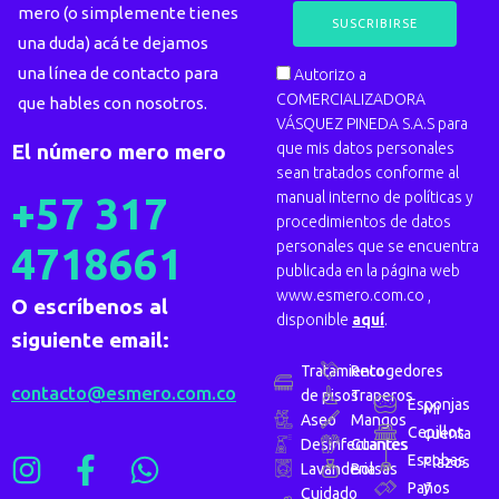
mero (o simplemente tienes
una duda) acá te dejamos
una línea de contacto para
Autorizo a
COMERCIALIZADORA
que hables con nosotros.
VÁSQUEZ PINEDA S.A.S para
que mis datos personales
El número mero mero
sean tratados conforme al
manual interno de políticas y
+57 317
procedimientos de datos
personales que se encuentra
4718661
publicada en la página web
www.esmero.com.co ,
O escríbenos al
disponible
aquí
.
siguiente email:
Tratamiento
Recogedores
contacto@esmero.com.co
de pisos
Traperos
Esponjas
Mi
Aseo
Mangos
Cepillos
cuenta
Desinfectantes
Guantes
Escobas
Plazos
Lavanderia
Bolsas
y
Paños
Cuidado