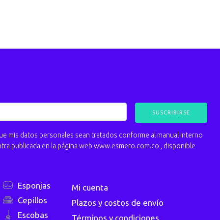
 mis datos personales sean tratados conforme al manual interno
ntra publicada en la página web www.esmero.com.co , disponible
Esponjas
Mi cuenta
Cepillos
Plazos y costos de envío
Escobas
Términos y condiciones