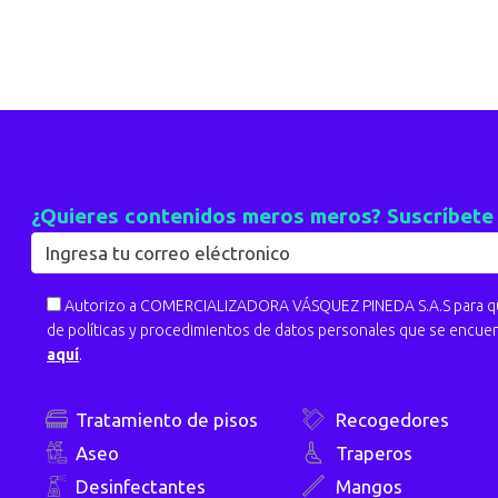
¿Quieres contenidos meros meros? Suscríbete
Autorizo a COMERCIALIZADORA VÁSQUEZ PINEDA S.A.S para que
de políticas y procedimientos de datos personales que se encue
aquí
.
Tratamiento de pisos
Recogedores
Aseo
Traperos
Desinfectantes
Mangos