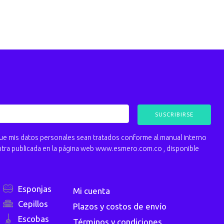
 mis datos personales sean tratados conforme al manual interno
ntra publicada en la página web www.esmero.com.co , disponible
Esponjas
Mi cuenta
Cepillos
Plazos y costos de envío
Escobas
Términos y condiciones