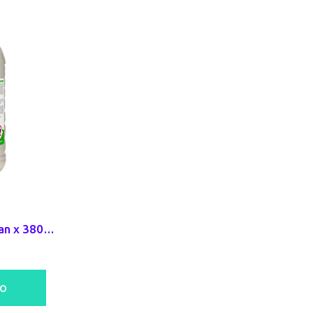
Varsol Biodegradable Berhlan x 3800ml
to