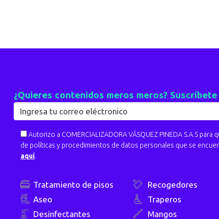
¿Quieres contenidos meros meros? Suscríbete
Autorizo a COMERCIALIZADORA VÁSQUEZ PINEDA S.A.S para que
de políticas y procedimientos de datos personales que se encue
aquí
.
Tratamiento de pisos
Recogedores
Aseo
Traperos
Desinfectantes
Mangos