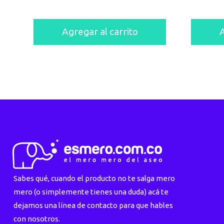
Agregar al carrito
A
Sabes qué, cuando el producto no te salga mero
mero (o simplemente tienes una duda) acá te
dejamos una línea de contacto para que hables
con nosotros.