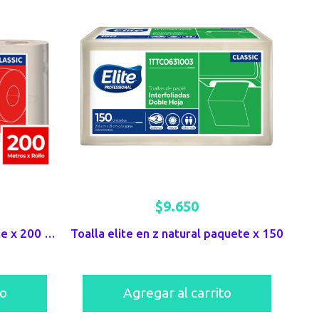
$
9.650
Toalla de manos en rollo Elite x 200 mts DH natural x 3 unds
Toalla elite en z natural paquete x 150
to
Agregar al carrito