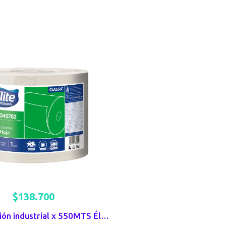
$
138.700
Toalla limpión industrial x 550MTS Élite