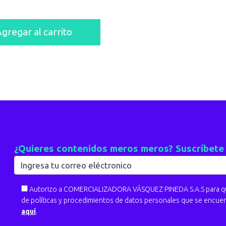
gregar al carrito
¿Quieres contenidos meros meros? Suscríbete
Autorizo a COMERCIALIZADORA VÁSQUEZ PINEDA S.A.S para que
de políticas y procedimientos de datos personales que se encue
aquí
.