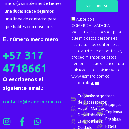
mero (o simplemente tienes
una duda) acá te dejamos
una línea de contacto para
Autorizo a
COMERCIALIZADORA
que hables con nosotros.
VÁSQUEZ PINEDA S.A.S para
que mis datos personales
El número mero mero
sean tratados conforme al
manual interno de políticas y
+57 317
procedimientos de datos
personales que se encuentra
4718661
publicada en la página web
www.esmero.com.co ,
O escríbenos al
disponible
aquí
.
siguiente email:
Tratamiento
Recogedores
contacto@esmero.com.co
de pisos
Traperos
Esponjas
Mi
Aseo
Mangos
Cepillos
cuenta
Desinfectantes
Guantes
Escobas
Plazos
Lavanderia
Bolsas
y
Paños
Cuidado