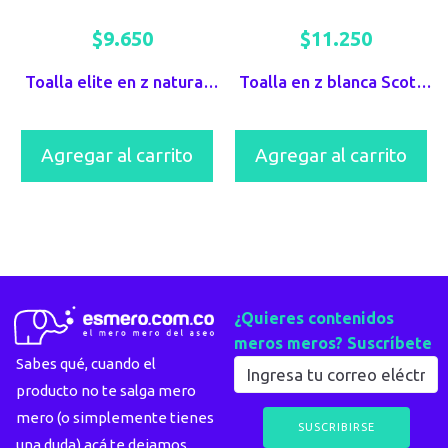
$
9.650
$
11.250
Toalla elite en z natural paquete x 150
Toalla en z blanca Scott paquete x 150
Agregar al carrito
Agregar al carrito
¿Quieres contenidos
meros meros? Suscríbete
Sabes qué, cuando el
producto no te salga mero
mero (o simplemente tienes
una duda) acá te dejamos