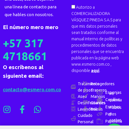
una línea de contacto para
Autorizo a
COMERCIALIZADORA
que hables con nosotros.
VÁSQUEZ PINEDA S.A.S para
que mis datos personales
El número mero mero
sean tratados conforme al
manual interno de políticas y
+57 317
procedimientos de datos
personales que se encuentra
4718661
publicada en la página web
www.esmero.com.co ,
O escríbenos al
disponible
aquí
.
siguiente email:
Tratamiento
Recogedores
contacto@esmero.com.co
de pisos
Traperos
Esponjas
Mi
Aseo
Mangos
Cepillos
cuenta
Desinfectantes
Guantes
Escobas
Plazos
Lavanderia
Bolsas
y
Paños
Cuidado
costos
Papelería
Personal
de