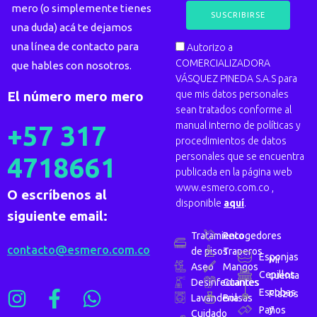
mero (o simplemente tienes
una duda) acá te dejamos
una línea de contacto para
Autorizo a
COMERCIALIZADORA
que hables con nosotros.
VÁSQUEZ PINEDA S.A.S para
que mis datos personales
El número mero mero
sean tratados conforme al
manual interno de políticas y
+57 317
procedimientos de datos
personales que se encuentra
4718661
publicada en la página web
www.esmero.com.co ,
O escríbenos al
disponible
aquí
.
siguiente email:
Tratamiento
Recogedores
contacto@esmero.com.co
de pisos
Traperos
Esponjas
Mi
Aseo
Mangos
Cepillos
cuenta
Desinfectantes
Guantes
Escobas
Plazos
Lavanderia
Bolsas
y
Paños
Cuidado