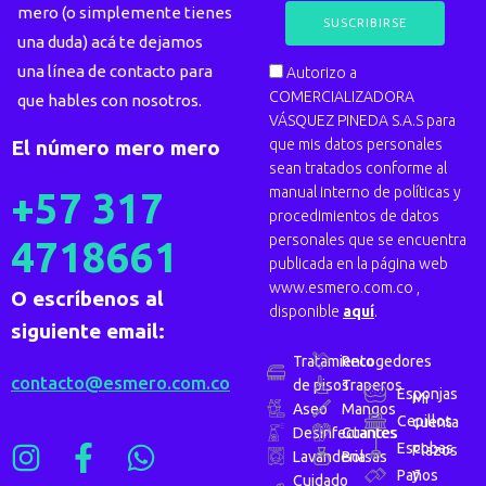
mero (o simplemente tienes
una duda) acá te dejamos
una línea de contacto para
Autorizo a
COMERCIALIZADORA
que hables con nosotros.
VÁSQUEZ PINEDA S.A.S para
que mis datos personales
El número mero mero
sean tratados conforme al
manual interno de políticas y
+57 317
procedimientos de datos
personales que se encuentra
4718661
publicada en la página web
www.esmero.com.co ,
O escríbenos al
disponible
aquí
.
siguiente email:
Tratamiento
Recogedores
contacto@esmero.com.co
de pisos
Traperos
Esponjas
Mi
Aseo
Mangos
Cepillos
cuenta
Desinfectantes
Guantes
Escobas
Plazos
Lavanderia
Bolsas
y
Paños
Cuidado